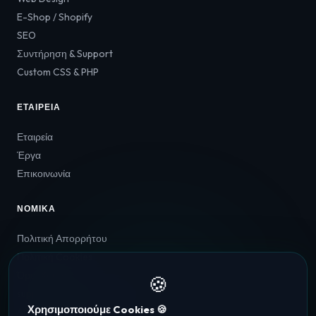
E-Shop / Shopify
SEO
Συντήρηση & Support
Custom CSS & PHP
ΕΤΑΙΡΕΊΑ
Εταιρεία
Έργα
Επικοινωνία
ΝΟΜΙΚΆ
Πολιτική Απορρήτου
Πολιτική Cookies
Όροι Χρήσης
🍪
support@webalchemy.gr
Χρησιμοποιούμε Cookies 🍪
Αθήνα, Ελλάδα